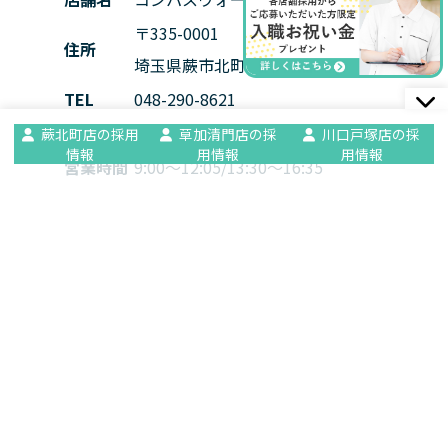
〒335-0001
住所
埼玉県蕨市北町1-10-16
MAP
TEL
048-290-8621
FAX
048-290-8661
蕨北町店の採用
草加清門店の採
川口戸塚店の採
情報
用情報
用情報
営業時間
9:00～12:05/13:30～16:35
定休日
土曜日・日曜日